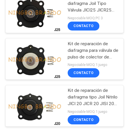
diafragma Joil Tipo
Válvula JICI25 JICR25
483
JISI25 JISR25 1 pulgada
Negociable MOQ:PC 3
Nitrilo
Válvula
CONTACTO
electromagnética de
Kit de reparación de
la refrigeración
diafragma para válvula de
pulso de colector de
polvo Joil JICI25 JICR25
Negociable MOQ:1 juego
JISI25 JISR25 1''
CONTACTO
312
colocaciones de
Kit de reparación de
diafragma tipo Joil Nitrilo
manguera
JICI 20 JICR 20 JISI 20
neumáticas
JISR 20 Válvula de pulso
Negociable MOQ:1 juego
CONTACTO