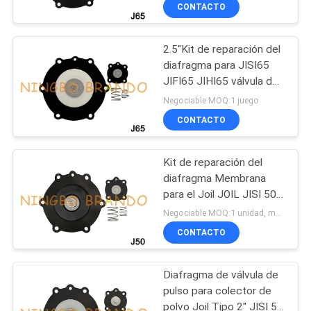
pulso
CONTACTO
FÁBRICA
2.5''Kit de reparación del
CONTROL
617
diafragma para JISI65
DE
JIFI65 JIHI65 válvula de
Neumático de la
pulso de la articulación
CALIDAD
Negociable MOQ:1 juego
válvula solenoide
CONTACTO
CONTACTA
Kit de reparación del
CON
diafragma Membrana
NOSOTROS
para el Joil JOIL JISI 50
900
JISR 50 JIFI 50 JIFR 50
Negociable MOQ:1 unidad, muestra disponible
válvula de pulso
Bobina de la válvula
CONTACTO
SOLICITAR
UNA CITA
electromagnética
Diafragma de válvula de
pulso para colector de
COMPANY
polvo Joil Tipo 2'' JISI 50