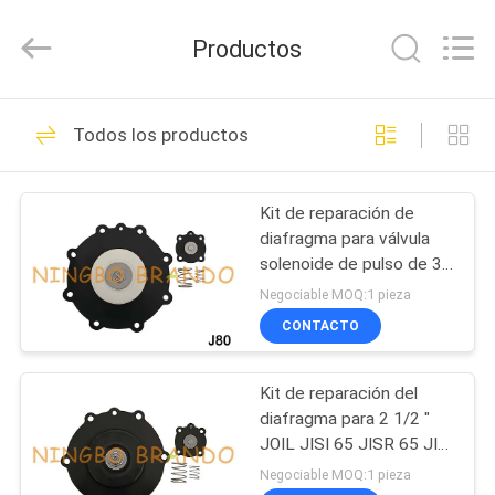
Ningbo
Brando
Hardware
Productos
Co.,
Ltd.
All
Rights
EN
Reserved.
228
Todos los productos
CASA
Válvula neumática
del cilindro
Kit de reparación de
PRODUCTOS
diafragma para válvula
solenoide de pulso de 3''
SOBRE
Joil JISI80 JISR80
Negociable MOQ:1 pieza
JIHI80 JIHR80
NOSOTROS
CONTACTO
43
Válvula neumática
Kit de reparación del
RECORRIDO
diafragma para 2 1/2 "
POR
del pulso
JOIL JISI 65 JISR 65 JIFI
65 JIFR 65 válvula de
LA
Negociable MOQ:1 pieza