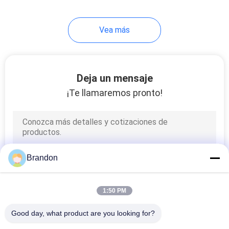
233
Vea más
Cilindros de aire
neumática
Deja un mensaje
¡Te llamaremos pronto!
109
Lubricador del
Brandon
regulador del filtro
1:50 PM
Good day, what product are you looking for?