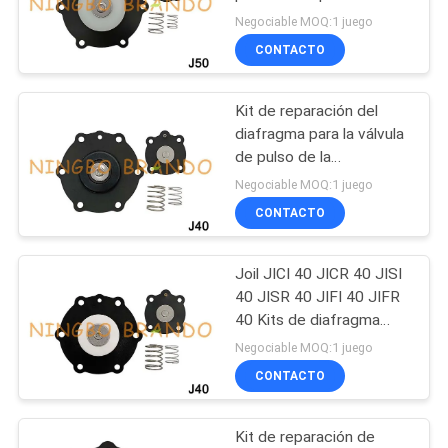
JISR 50 JIFI 50 JIFR 50
Negociable MOQ:1 juego
NEWS
CONTACTO
441
MAPA
armadura de la
Kit de reparación del
DEL
diafragma para la válvula
válvula
SITIO
de pulso de la
articulación JICI40
electromagnética
Negociable MOQ:1 juego
JISI40 JIFI40 JIHI40
CONTACTO
POLÍTICA
Membrana
DE
Joil JICI 40 JICR 40 JISI
1179
PRIVACIDAD
40 JISR 40 JIFI 40 JIFR
Válvula del jet del
40 Kits de diafragma
para válvula de pulso 1
Negociable MOQ:1 juego
pulso
1/2''
CONTACTO
Kit de reparación de