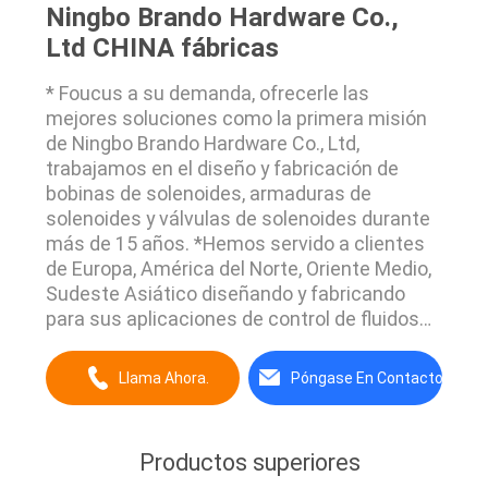
Ningbo Brando Hardware Co.,
Ltd CHINA fábricas
* Foucus a su demanda, ofrecerle las
mejores soluciones como la primera misión
de Ningbo Brando Hardware Co., Ltd,
trabajamos en el diseño y fabricación de
bobinas de solenoides, armaduras de
solenoides y válvulas de solenoides durante
más de 15 años. *Hemos servido a clientes
de Europa, América del Norte, Oriente Medio,
Sudeste Asiático diseñando y fabricando
para sus aplicaciones de control de fluidos
de automatización,relacionadas con las
industrias de equipos de automatización
Llama Ahora.
Póngase En Contacto
neumática, distribuidor de alimentos y
bebidas, riego agrícola, impresión y teñido,
colector de polvo, electrodom...
Productos superiores