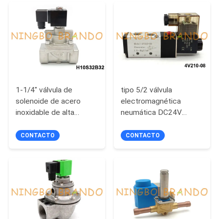
NEWS
MAPA
DEL
SITIO
1-1/4" válvula de
tipo 5/2 válvula
solenoide de acero
electromagnética
POLÍTICA
inoxidable de alta
neumática DC24V
presión 80 bar 12V 24V
AC220V de 4V210-08
DE
Airtac de la manera
CONTACTO
CONTACTO
PRIVACIDAD