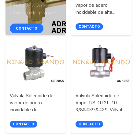
FÁBRICA
vapor de acero
6-0/30 Válvula de
inoxidable de alta
derivación de gas caliente
temperatura, US-25, 1
de descarga tipo Sporlan
CONTROL
&#39;&#39;, DN25, 24V,
de 7/8''
CONTACTO
CONTACTO
220V
DE
CALIDAD
CONTACTA
CON
NOSOTROS
Válvula Solenoide de
Válvula Solenoide de
vapor de acero
Vapor US-10 2L-10
SOLICITAR
inoxidable de
3/8&#39;&#39; Válvula
UNA CITA
3/4&#39;&#39; tipo
Solenoide de Acero
UNI-D US-20 24VDC
Inoxidable 24V 220V
CONTACTO
CONTACTO
220VAC
COMPANY