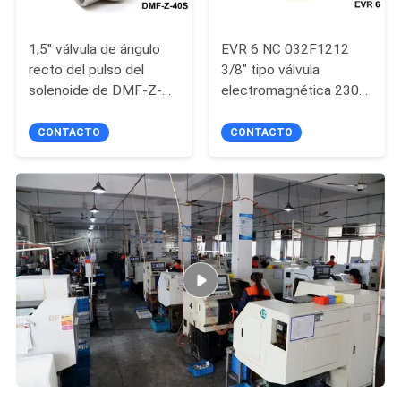
1,5" válvula de ángulo
EVR 6 NC 032F1212
recto del pulso del
3/8" tipo válvula
solenoide de DMF-Z-
electromagnética 230V
40S BFEC para el
de Danfoss de la
colector de polvo
refrigeración
CONTACTO
CONTACTO