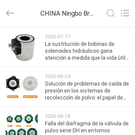
Ningbo
Brando
Hardware
CHINA Ningbo Brando Hardware Co., Ltd compañía de noticias
Co.,
Ltd.
All
Rights
EN
Reserved.
2026-07-17
CASA
La sustitución de bobinas de
solenoides hidráulicos gana
atención a medida que la vida útil
PRODUCTOS
de los equipos industriales se
extiende en toda Europa y el Norte
2026-06-24
SOBRE
Solución de problemas de caída de
NOSOTROS
presión en los sistemas de
recolección de polvo: el papel de
los kits de reparación de doble
RECORRIDO
diafragma de AUTEL
2026-06-18
POR
Falla del diafragma de la válvula de
LA
pulso serie DH en entornos