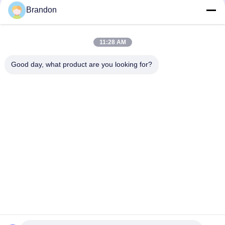
café: información sobre válvulas
Brandon
selladas FKM de alta temperatura
a 150 °C
11:28 AM
loading...
Good day, what product are you looking for?
Categorías Populares
Todos
Válvula Neumática 
Válvula Neumática 
Del Cilindro
Del Pulso
Neumático De La 
Bobina De La 
Válvula Solenoide
Válvula 
Electromagnética
Armadura De La 
Válvula Del Jet Del 
Válvula 
Pulso
Electromagnética
Válvula 
Colocaciones De 
Electromagnética 
Manguera 
De La Refrigeración
Neumáticas