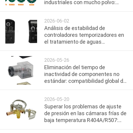
industriales con mucho polvo:
FÁBRICA
análisis de aplicación y
mantenimiento
2026-06-02
CONTROL
Análisis de estabilidad de
DE
controladores temporizadores en
el tratamiento de aguas
CALIDAD
industriales
2026-05-26
CONTACTA
Eliminación del tiempo de
CON
inactividad de componentes no
estándar: compatibilidad global de
NOSOTROS
conectores DIN de 18 mm, 11 mm
y 9,4 mm
2026-05-20
SOLICITAR
Superar los problemas de ajuste
UNA CITA
de presión en las cámaras frías de
baja temperatura R404A/R507:
Estabilidad del flujo de las válvulas
COMPANY