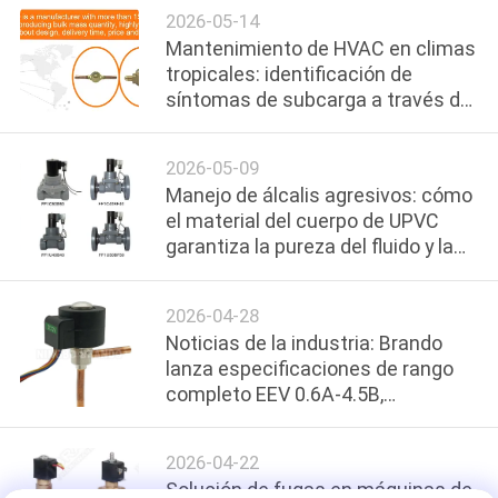
TS2/TES2
2026-05-14
NEWS
Mantenimiento de HVAC en climas
tropicales: identificación de
MAPA
síntomas de subcarga a través del
monitoreo por mirilla
DEL
2026-05-09
SITIO
Manejo de álcalis agresivos: cómo
el material del cuerpo de UPVC
POLÍTICA
garantiza la pureza del fluido y la
resistencia a la corrosión
DE
2026-04-28
PRIVACIDAD
Noticias de la industria: Brando
lanza especificaciones de rango
completo EEV 0.6A-4.5B,
avanzando en la integración
eficiente del sistema HVAC
2026-04-22
Solución de fugas en máquinas de