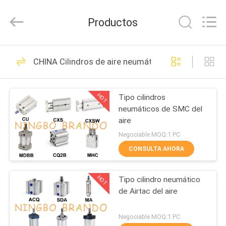
Ningbo
Brando
Hardware
Productos
Co.,
Ltd.
All
Rights
EN
Reserved.
228
CHINA Cilindros de aire neumática
CASA
Válvula neumática
del cilindro
HOT
Tipo cilindros
PRODUCTOS
neumáticos de SMC del
aire
SOBRE
Negociable MOQ:1 PC
NOSOTROS
CONSULTA AHORA
43
Válvula neumática
HOT
Tipo cilindro neumático
RECORRIDO
de Airtac del aire
POR
del pulso
LA
Negociable MOQ:1 PC