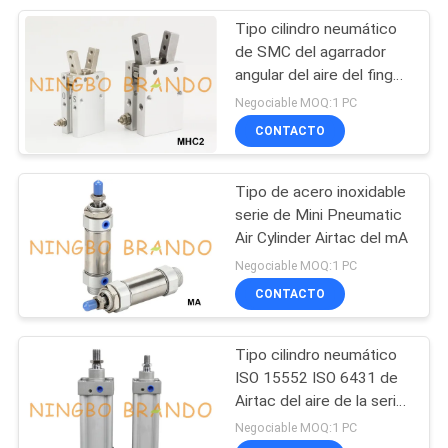
Tipo cilindro neumático
233
de SMC del agarrador
Cilindros de aire
angular del aire del finger
de la serie 2 de MHC
Negociable MOQ:1 PC
neumática
CONTACTO
Tipo de acero inoxidable
serie de Mini Pneumatic
Air Cylinder Airtac del mA
109
Negociable MOQ:1 PC
Lubricador del
CONTACTO
regulador del filtro
Tipo cilindro neumático
ISO 15552 ISO 6431 de
Airtac del aire de la serie
del SI
Negociable MOQ:1 PC