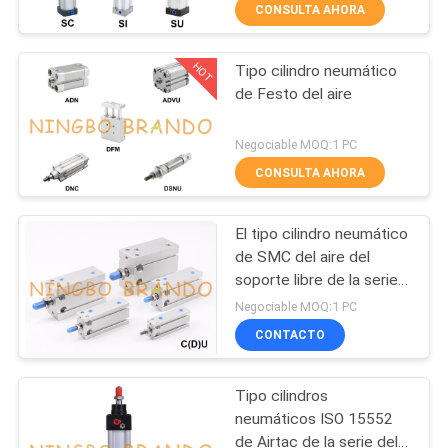
CONSULTA AHORA
FÁBRICA
HOT
Tipo cilindro neumático
CONTROL
617
de Festo del aire
DE
Neumático de la
CALIDAD
Negociable MOQ:1 PC
válvula solenoide
CONSULTA AHORA
CONTACTA
El tipo cilindro neumático
CON
de SMC del aire del
NOSOTROS
soporte libre de la serie
1071
del CU dobla la actuación
Negociable MOQ:1 PC
Bobina de la válvula
CONTACTO
SOLICITAR
UNA CITA
electromagnética
Tipo cilindros
neumáticos ISO 15552
COMPANY
de Airtac de la serie del