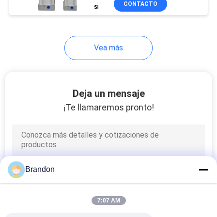
CONTACTO
149
Bobina hidráulica de
la válvula
Vea más
electromagnética
Deja un mensaje
¡Te llamaremos pronto!
99
Conector de la
bobina del
solenoide
Brandon
7:07 AM
821