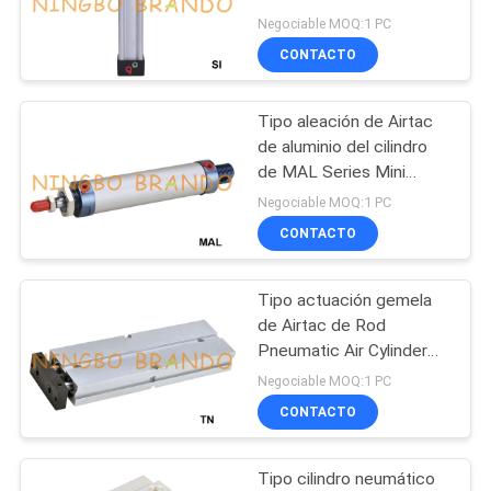
SI del aire del estándar
Negociable MOQ:1 PC
NEWS
CONTACTO
495
MAPA
armadura de la
Tipo aleación de Airtac
DEL
de aluminio del cilindro
válvula
SITIO
de MAL Series Mini
Pneumatic Air
electromagnética
Negociable MOQ:1 PC
CONTACTO
POLÍTICA
DE
Tipo actuación gemela
1184
PRIVACIDAD
de Airtac de Rod
Válvula del jet del
Pneumatic Air Cylinder
Double de la serie del TN
Negociable MOQ:1 PC
pulso
CONTACTO
Tipo cilindro neumático