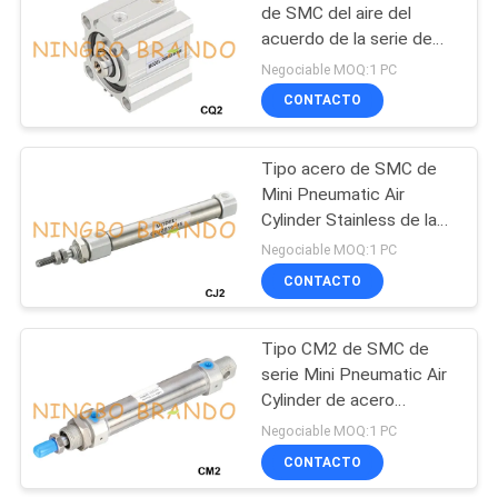
de SMC del aire del
acuerdo de la serie de
485
CQ2 CDQ2
Negociable MOQ:1 PC
Válvula
CONTACTO
electromagnética de
Tipo acero de SMC de
la refrigeración
Mini Pneumatic Air
Cylinder Stainless de la
serie de CJ2
Negociable MOQ:1 PC
CONTACTO
312
colocaciones de
Tipo CM2 de SMC de
serie Mini Pneumatic Air
manguera
Cylinder de acero
neumáticas
inoxidable
Negociable MOQ:1 PC
CONTACTO