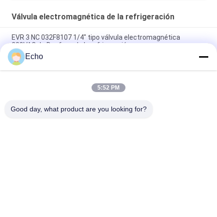
Válvula electromagnética de la refrigeración
EVR 3 NC 032F8107 1/4" tipo válvula electromagnética
220VAC de Danfoss de la refrigeración
Echo
EVR 3 NC 032F1204 3/8" tipo válvula electromagnética 220V
de Danfoss de la refrigeración
5:52 PM
EVR 6 NC 032F8072 3/8" tipo refrigeración 220V de Danfoss de
la válvula electromagnética
Good day, what product are you looking for?
Categorías Populares
Todos
Válvula Neumática 
Válvula Neumática 
Del Cilindro
Del Pulso
Neumático De La 
Bobina De La 
Válvula Solenoide
Válvula 
Electromagnética
Armadura De La 
Válvula Del Jet Del 