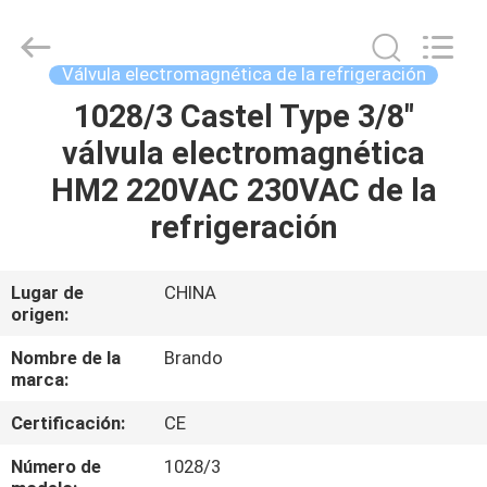
Ningbo
Brando
Hardware
Co.,
Ltd.
Válvula electromagnética de la refrigeración
All
Rights
1028/3 Castel Type 3/8"
EN
Reserved.
válvula electromagnética
CASA
HM2 220VAC 230VAC de la
PRODUCTOS
refrigeración
SOBRE
Lugar de
CHINA
origen:
NOSOTROS
Nombre de la
Brando
marca:
RECORRIDO
Certificación:
CE
POR
LA
Número de
1028/3