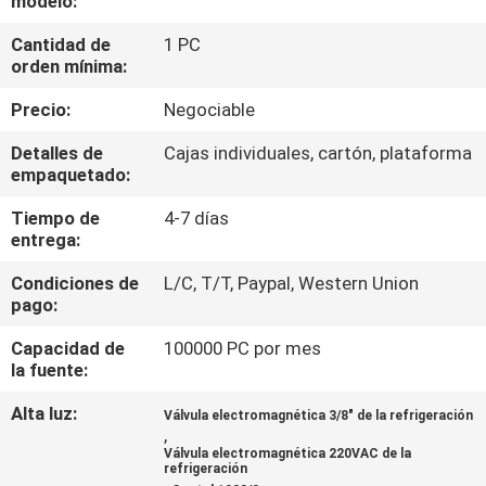
modelo:
FÁBRICA
Cantidad de
1 PC
orden mínima:
CONTROL
Precio:
Negociable
DE
Detalles de
Cajas individuales, cartón, plataforma
CALIDAD
empaquetado:
Tiempo de
4-7 días
CONTACTA
entrega:
CON
Condiciones de
L/C, T/T, Paypal, Western Union
NOSOTROS
pago:
Capacidad de
100000 PC por mes
SOLICITAR
la fuente:
UNA CITA
Alta luz:
Válvula electromagnética 3/8" de la refrigeración
,
Válvula electromagnética 220VAC de la
refrigeración
COMPANY