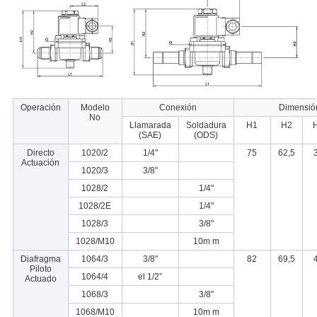
Operación
Modelo
Conexión
Dimensión
No
Llamarada
Soldadura
H1
H2
(SAE)
(ODS)
Directo
1020/2
1/4"
75
62,5
Actuación
1020/3
3/8"
1028/2
1/4"
1028/2E
1/4"
1028/3
3/8"
1028/M10
10m m
Diafragma
1064/3
3/8"
82
69,5
Piloto
1064/4
el 1/2”
Actuado
1068/3
3/8"
1068/M10
10m m