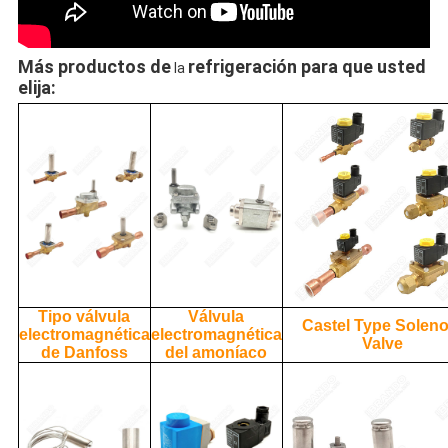
Más productos de
refrigeración para que usted
la
elija:
Tipo válvula
Válvula
Castel Type Soleno
electromagnética
electromagnética
Valve
de Danfoss
del amoníaco