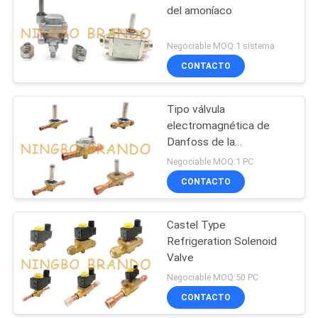
del amoníaco
Negociable MOQ:1 sistema
CONTACTO
Tipo válvula
electromagnética de
Danfoss de la
refrigeración
Negociable MOQ:1 PC
CONTACTO
Castel Type
Refrigeration Solenoid
Valve
Negociable MOQ:50 PC
CONTACTO