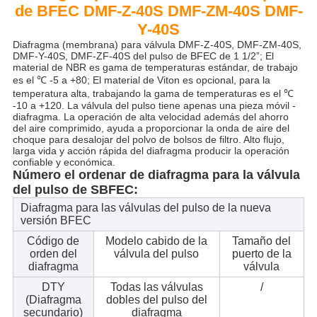
de BFEC DMF-Z-40S DMF-ZM-40S DMF-
Y-40S
Diafragma (membrana) para válvula DMF-Z-40S, DMF-ZM-40S,
DMF-Y-40S, DMF-ZF-40S del pulso de BFEC de 1 1/2”; El
material de NBR es gama de temperaturas estándar, de trabajo
es el ℃ -5 a +80; El material de Viton es opcional, para la
temperatura alta, trabajando la gama de temperaturas es el ℃
-10 a +120. La válvula del pulso tiene apenas una pieza móvil -
diafragma. La operación de alta velocidad además del ahorro
del aire comprimido, ayuda a proporcionar la onda de aire del
choque para desalojar del polvo de bolsos de filtro. Alto flujo,
larga vida y acción rápida del diafragma producir la operación
confiable y económica.
Número el ordenar de diafragma para la válvula
del pulso de SBFEC:
Diafragma para las válvulas del pulso de la nueva
versión BFEC
Código de
Modelo cabido de la
Tamaño del
orden del
válvula del pulso
puerto de la
diafragma
válvula
DTY
Todas las válvulas
/
(Diafragma
dobles del pulso del
secundario)
diafragma