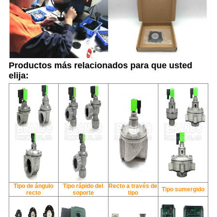
Productos más relacionados para que usted
elija:
Tipo de ángulo
Tipo rápido del
Recto a través de
Tipo sumergido
recto
soporte
tipo