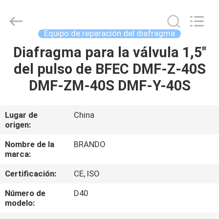
Ningbo
Brando
Hardware
Co.,
Ltd.
Equipo de reparación del diafragma
All
Rights
Diafragma para la válvula 1,5"
EN
Reserved.
del pulso de BFEC DMF-Z-40S
CASA
DMF-ZM-40S DMF-Y-40S
PRODUCTOS
Lugar de
China
origen:
SOBRE
NOSOTROS
Nombre de la
BRANDO
marca:
Certificación:
CE, ISO
RECORRIDO
POR
Número de
D40
modelo:
LA