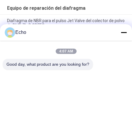
Equipo de reparación del diafragma
Diafragma de NBR para el pulso Jet Valve del colector de polvo
de DMF-ZL-B SBFEC
Echo
Diafragma para el pulso Jet Valve de BFEC 3/4" DMF-Z-20
DMF-ZM-20
4:07 AM
Diafragma para la válvula 1" del pulso de SBFEC DMF-Z-25
DMF-ZM-25 DMF-Y-25
Good day, what product are you looking for?
Categorías Populares
Todos
Válvula Neumática 
Válvula Neumática 
Del Cilindro
Del Pulso
Neumático De La 
Bobina De La 
Válvula Solenoide
Válvula 
Electromagnética
Armadura De La 
Válvula Del Jet Del 