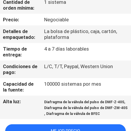
Cantidad de
1 sistema
FÁBRICA
orden mínima:
Precio:
Negociable
CONTROL
Detalles de
La bolsa de plástico, caja, cartón,
DE
empaquetado:
plataforma
CALIDAD
Tiempo de
4 a 7 días laborables
entrega:
CONTACTA
Condiciones de
L/C, T/T, Paypal, Western Union
CON
pago:
NOSOTROS
Capacidad de
100000 sistemas por mes
la fuente:
SOLICITAR
Alta luz:
,
Diafragma de la válvula del pulso de DMF-Z-40S
Diafragma de la válvula del pulso de DMF-ZM-40S
UNA CITA
,
Diafragma de la válvula de BFEC
COMPANY