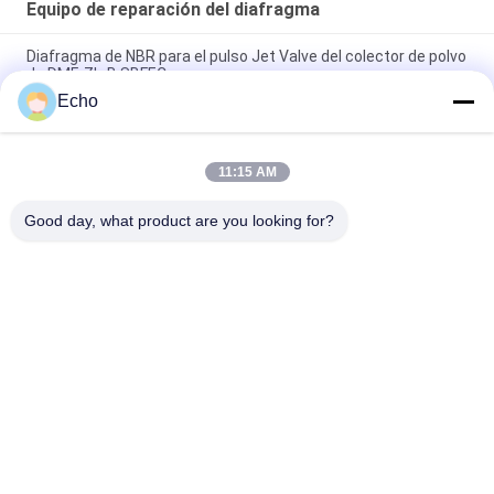
Equipo de reparación del diafragma
Diafragma de NBR para el pulso Jet Valve del colector de polvo
de DMF-ZL-B SBFEC
Echo
Diafragma para el pulso Jet Valve de BFEC 3/4" DMF-Z-20
DMF-ZM-20
11:15 AM
Diafragma para la válvula 1" del pulso de SBFEC DMF-Z-25
DMF-ZM-25 DMF-Y-25
Good day, what product are you looking for?
Categorías Populares
Todos
Válvula Neumática 
Válvula Neumática 
Del Cilindro
Del Pulso
Neumático De La 
Bobina De La 
Válvula Solenoide
Válvula 
Electromagnética
Armadura De La 
Válvula Del Jet Del 
Válvula 
Pulso