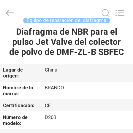
Ningbo
Brando
Hardware
Co.,
Ltd.
Equipo de reparación del diafragma
All
Rights
Diafragma de NBR para el
EN
Reserved.
pulso Jet Valve del colector
CASA
de polvo de DMF-ZL-B SBFEC
PRODUCTOS
Lugar de
China
origen:
SOBRE
NOSOTROS
Nombre de la
BRANDO
marca:
Certificación:
CE
RECORRIDO
POR
Número de
D20B
modelo:
LA