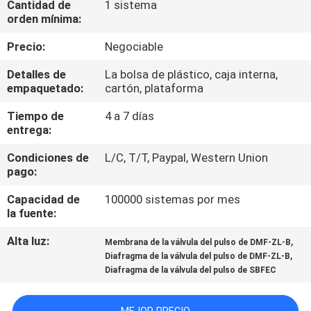
Cantidad de
1 sistema
FÁBRICA
orden mínima:
Precio:
Negociable
CONTROL
Detalles de
La bolsa de plástico, caja interna,
DE
empaquetado:
cartón, plataforma
CALIDAD
Tiempo de
4 a 7 días
entrega:
CONTACTA
Condiciones de
L/C, T/T, Paypal, Western Union
CON
pago:
NOSOTROS
Capacidad de
100000 sistemas por mes
la fuente:
SOLICITAR
Alta luz:
,
Membrana de la válvula del pulso de DMF-ZL-B
,
Diafragma de la válvula del pulso de DMF-ZL-B
UNA CITA
Diafragma de la válvula del pulso de SBFEC
COMPANY