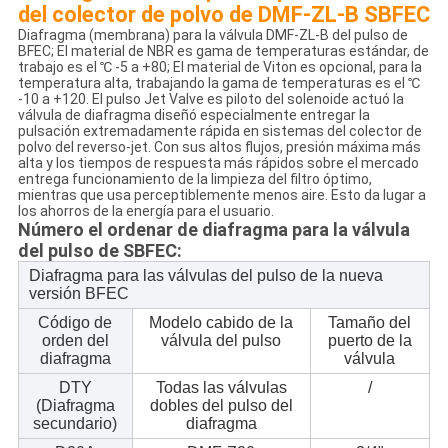
del colector de polvo de DMF-ZL-B SBFEC
Diafragma (membrana) para la válvula DMF-ZL-B del pulso de
BFEC; El material de NBR es gama de temperaturas estándar, de
trabajo es el ℃ -5 a +80; El material de Viton es opcional, para la
temperatura alta, trabajando la gama de temperaturas es el ℃
-10 a +120. El pulso Jet Valve es piloto del solenoide actuó la
válvula de diafragma diseñó especialmente entregar la
pulsación extremadamente rápida en sistemas del colector de
polvo del reverso-jet. Con sus altos flujos, presión máxima más
alta y los tiempos de respuesta más rápidos sobre el mercado
entrega funcionamiento de la limpieza del filtro óptimo,
mientras que usa perceptiblemente menos aire. Esto da lugar a
los ahorros de la energía para el usuario.
Número el ordenar de diafragma para la válvula
del pulso de SBFEC:
Diafragma para las válvulas del pulso de la nueva
versión BFEC
Código de
Modelo cabido de la
Tamaño del
orden del
válvula del pulso
puerto de la
diafragma
válvula
DTY
Todas las válvulas
/
(Diafragma
dobles del pulso del
secundario)
diafragma