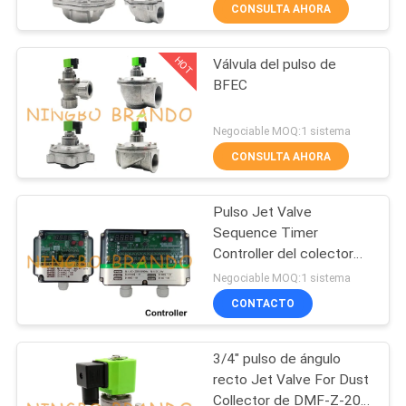
CONSULTA AHORA
FÁBRICA
HOT
Válvula del pulso de
CONTROL
617
BFEC
DE
Neumático de la
CALIDAD
Negociable MOQ:1 sistema
válvula solenoide
CONSULTA AHORA
CONTACTA
Pulso Jet Valve
CON
Sequence Timer
NOSOTROS
Controller del colector
1071
de polvo
Negociable MOQ:1 sistema
Bobina de la válvula
CONTACTO
SOLICITAR
UNA CITA
electromagnética
3/4" pulso de ángulo
recto Jet Valve For Dust
COMPANY
Collector de DMF-Z-20