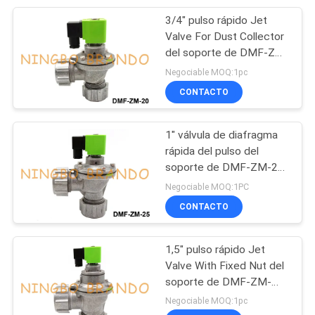
3/4" pulso rápido Jet
233
Valve For Dust Collector
Cilindros de aire
del soporte de DMF-ZM-
20 BFEC
Negociable MOQ:1pc
neumática
CONTACTO
1" válvula de diafragma
rápida del pulso del
soporte de DMF-ZM-25
109
BFEC para el retiro de
Negociable MOQ:1PC
Lubricador del
polvo
CONTACTO
regulador del filtro
1,5" pulso rápido Jet
Valve With Fixed Nut del
soporte de DMF-ZM-
40S BFEC
Negociable MOQ:1pc