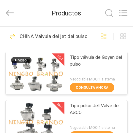
Ningbo
Brando
Hardware
Productos
Co.,
Ltd.
All
Rights
EN
Reserved.
228
CHINA Válvula del jet del pulso
CASA
Válvula neumática
del cilindro
HOT
Tipo válvula de Goyen del
PRODUCTOS
pulso
SOBRE
Negociable MOQ:1 sistema
NOSOTROS
CONSULTA AHORA
43
Válvula neumática
HOT
Tipo pulso Jet Valve de
RECORRIDO
ASCO
POR
del pulso
LA
Negociable MOQ:1 sistema