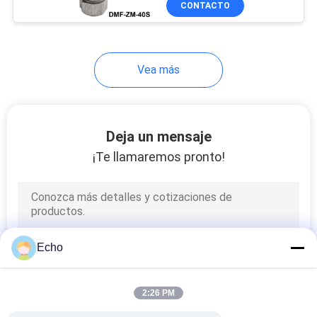
CONTACTO
149
Bobina hidráulica de
la válvula
Vea más
electromagnética
Deja un mensaje
¡Te llamaremos pronto!
99
Conector de la
bobina del
solenoide
Echo
2:26 PM
821