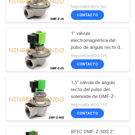
BFEC
Negociable MOQ:1pc
NEWS
CONTACTO
495
MAPA
armadura de la
1" válvula
DEL
electromagnética del
válvula
SITIO
pulso de ángulo recto de
DMF-Z-25 BFEC para el
electromagnética
Negociable MOQ:1 PC
retiro de polvo
CONTACTO
POLÍTICA
DE
1,5" válvula de ángulo
1184
PRIVACIDAD
recto del pulso del
Válvula del jet del
solenoide de DMF-Z-
40S BFEC para el
Negociable MOQ:1 PC
pulso
colector de polvo
CONTACTO
BFEC DMF-Z-50S 2"