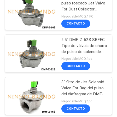
pulso roscado Jet Valve
For Dust Collector
485
24VDC 220VAC
Negociable MOQ:1 PC
Válvula
CONTACTO
electromagnética de
2.5'' DMF-Z-62S SBFEC
la refrigeración
Tipo de válvula de chorro
de pulso de solenoide
para colector de polvo
Negociable MOQ:1pc
24V 220V
CONTACTO
312
colocaciones de
3" filtro de Jet Solenoid
Valve For Bag del pulso
manguera
del diafragma de DMF-
neumáticas
Z-76S BFEC
Negociable MOQ:1pc
CONTACTO