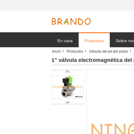
En casa
Productos
Sobre no
Inicio
Productos
Válvula del jet del pulso
Solicitar 
1" válvula electromagnética del