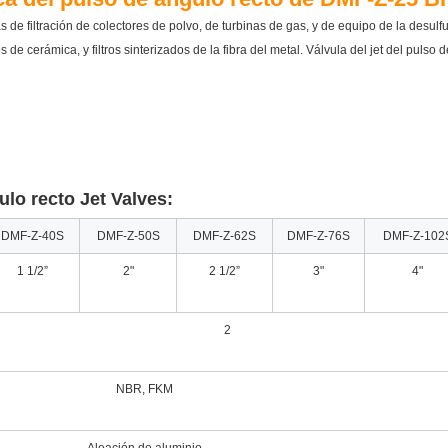
as de filtración de colectores de polvo, de turbinas de gas, y de equipo de la desulfu
tros de cerámica, y filtros sinterizados de la fibra del metal. Válvula del jet del puls
ulo recto Jet Valves:
DMF-Z-40S
DMF-Z-50S
DMF-Z-62S
DMF-Z-76S
DMF-Z-102
1 1/2”
2"
2 1/2”
3"
4"
2
NBR, FKM