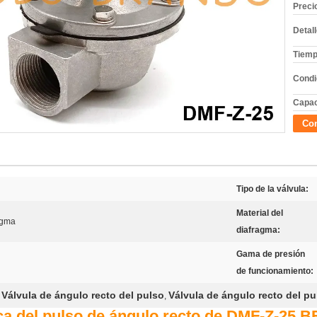
Preci
Detal
Tiemp
Condi
Capac
Con
Tipo de la válvula:
Material del
agma
diafragma:
Gama de presión
de funcionamiento:
Válvula de ángulo recto del pulso
Válvula de ángulo recto del pu
,
,
ca del pulso de ángulo recto de DMF-Z-25 BF