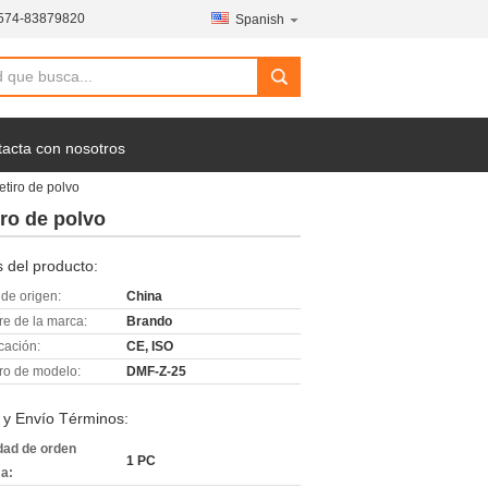
574-83879820
Spanish
acta con nosotros
etiro de polvo
iro de polvo
 del producto:
de origen:
China
e de la marca:
Brando
icación:
CE, ISO
o de modelo:
DMF-Z-25
 y Envío Términos:
dad de orden
1 PC
a: