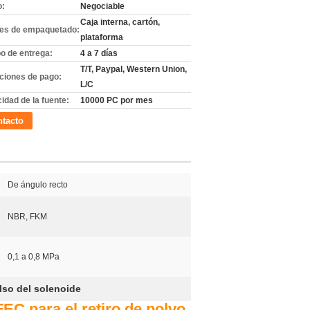
o:
Negociable
Caja interna, cartón,
les de empaquetado:
plataforma
o de entrega:
4 a 7 días
T/T, Paypal, Western Union,
ciones de pago:
L/C
idad de la fuente:
10000 PC por mes
tacto
De ángulo recto
NBR, FKM
0,1 a 0,8 MPa
lso del solenoide
EC para el retiro de polvo