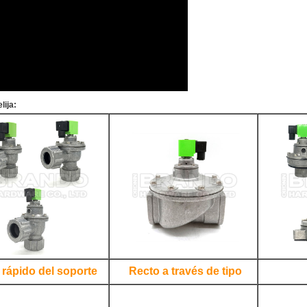
lija:
 rápido del soporte
Recto a través de tipo