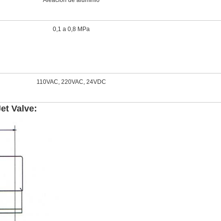
Aleación de aluminio
0,1 a 0,8 MPa
110VAC, 220VAC, 24VDC
et Valve: