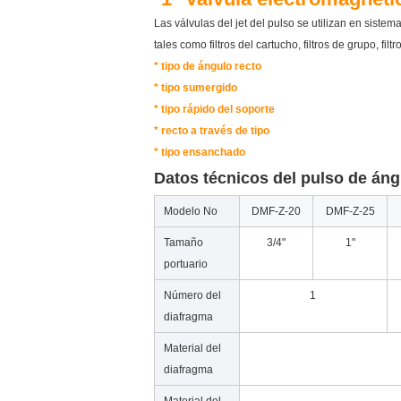
Las válvulas del jet del pulso se utilizan en sistem
tales como filtros del cartucho, filtros de grupo, fil
* tipo de ángulo recto
* tipo sumergido
* tipo rápido del soporte
* recto a través de tipo
* tipo ensanchado
Datos técnicos del pulso de áng
Modelo No
DMF-Z-20
DMF-Z-25
Tamaño
3/4"
1"
portuario
Número del
1
diafragma
Material del
diafragma