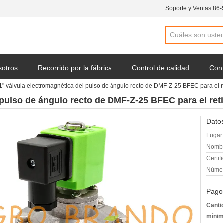
Soporte y Ventas:
86-
sotros
Recorrido por la fábrica
Control de calidad
Cont
1" válvula electromagnética del pulso de ángulo recto de DMF-Z-25 BFEC para el r
una cotización
Noticias de la compañía
 pulso de ángulo recto de DMF-Z-25 BFEC para el ret
Datos
Lugar 
Nombr
Certif
Númer
Pago
Canti
mínim