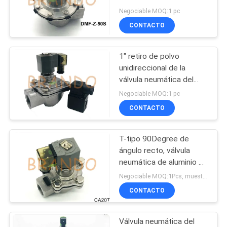
puerto de 2 pulgadas
Negociable MOQ:1 pc
NEWS
para el retiro de polvo
CONTACTO
495
MAPA
armadura de la
1" retiro de polvo
DEL
unidireccional de la
válvula
SITIO
válvula neumática del
pulso de la aleación de
electromagnética
Negociable MOQ:1 pc
aluminio de la pulgada
CONTACTO
POLÍTICA
RCA25T
DE
T-tipo 90Degree de
1184
PRIVACIDAD
ángulo recto, válvula
Válvula del jet del
neumática de aluminio de
3/4 pulgada del pulso
Negociable MOQ:1Pcs, muestra disponible
pulso
CONTACTO
Válvula neumática del