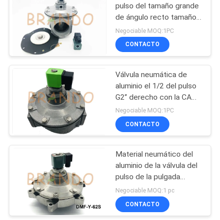
pulso del tamaño grande
de ángulo recto tamaño
485
del puerto de 3 pulgadas
Negociable MOQ:1PC
para el retiro de polvo
Válvula
CONTACTO
electromagnética de
Válvula neumática de
la refrigeración
aluminio el 1/2 del pulso
G2” derecho con la CA
220v DMF-T-62S
Negociable MOQ:1PC
CONTACTO
312
colocaciones de
Material neumático del
aluminio de la válvula del
manguera
pulso de la pulgada
neumáticas
media de la presión 2 el
Negociable MOQ:1 pc
1/2
CONTACTO