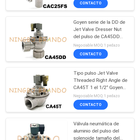
CONTACTO
FÁBRICA
Goyen serie de la DD de
CONTROL
617
Jet Valve Dresser Nut
DE
del pulso de CA45DD
Neumático de la
tipo 1 el 1/2”
CALIDAD
Negociable MOQ:1 pedazo
válvula solenoide
CONTACTO
CONTACTA
Tipo pulso Jet Valve
CON
Threaded Right Angle de
NOSOTROS
CA45T 1 el 1/2” Goyen
1071
para el filtro de bolso
Negociable MOQ:1 pedazo
Bobina de la válvula
CONTACTO
SOLICITAR
UNA CITA
electromagnética
Válvula neumática de
aluminio del pulso del
COMPANY
solenoide tamaño del