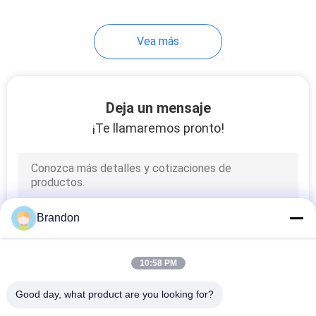
233
Vea más
Cilindros de aire
neumática
Deja un mensaje
¡Te llamaremos pronto!
109
Lubricador del
Brandon
regulador del filtro
10:58 PM
Good day, what product are you looking for?