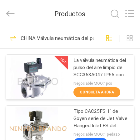
Ningbo
Brando
Hardware
Productos
Co.,
Ltd.
All
Rights
EN
Reserved.
228
CHINA Válvula neumática del pulso
CASA
Válvula neumática
del cilindro
HOT
La válvula neumática del
PRODUCTOS
pulso del aire limpio de
SCG353A047 IP65 con a
SOBRE
presión cuerpo del
Negociable MOQ:1pcs
aluminio de la fundición
NOSOTROS
CONSULTA AHORA
43
Válvula neumática
Tipo CAC25FS 1" de
RECORRIDO
Goyen serie de Jet Valve
POR
del pulso
Flanged Inlet FS del
pulso para Baghouse
LA
Negociable MOQ:1 pedazo