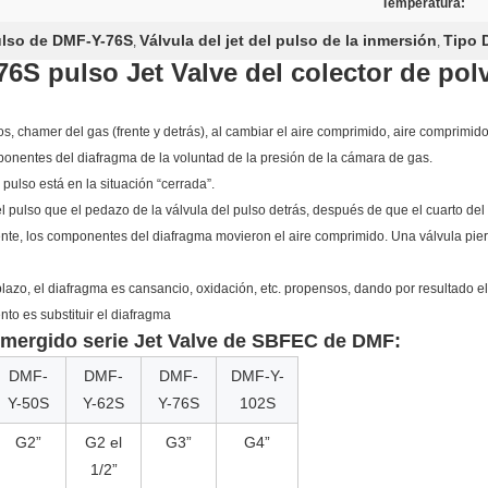
Temperatura:
pulso de DMF-Y-76S
Válvula del jet del pulso de la inmersión
Tipo 
,
,
6S pulso Jet Valve del colector de pol
s, chamer del gas (frente y detrás), al cambiar el aire comprimido, aire comprimido 
nentes del diafragma de la voluntad de la presión de la cámara de gas.
 pulso está en la situación “cerrada”.
l pulso que el pedazo de la válvula del pulso detrás, después de que el cuarto del 
e, los componentes del diafragma movieron el aire comprimido. Una válvula pierde
lazo, el diafragma es cansancio, oxidación, etc. propensos, dando por resultado el 
ento es substituir el diafragma
sumergido serie Jet Valve de SBFEC de DMF:
DMF-
DMF-
DMF-
DMF-Y-
Y-50S
Y-62S
Y-76S
102S
G2”
G2 el
G3”
G4”
1/2”