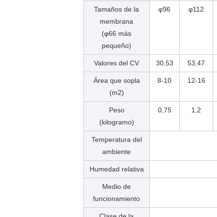
Tamaños de la
φ96
φ112
membrana
(φ66 más
pequeño)
Valores del CV
30,53
53,47
Área que sopla
8-10
12-16
(m
2
)
Peso
0,75
1,2
(kilogramo)
Temperatura del
ambiente
Humedad relativa
Medio de
funcionamiento
Clase de la