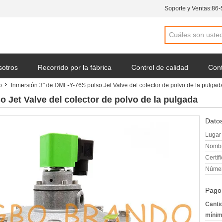
Soporte y Ventas:
86-
sotros
Recorrido por la fábrica
Control de calidad
Cont
o
Inmersión 3" de DMF-Y-76S pulso Jet Valve del colector de polvo de la pulgad
una cotización
Noticias de la compañía
 Jet Valve del colector de polvo de la pulgada
Datos
Lugar 
Nombr
Certif
Númer
Pago
Canti
mínim