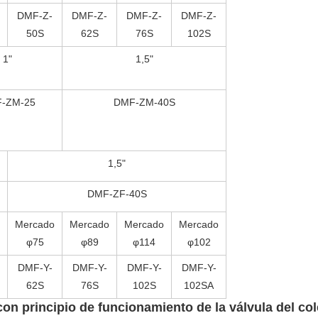
DMF-Z-
DMF-Z-
DMF-Z-
DMF-Z-
50S
62S
76S
102S
1"
1,5"
-ZM-25
DMF-ZM-40S
1,5"
DMF-ZF-40S
Mercado
Mercado
Mercado
Mercado
φ75
φ89
φ114
φ102
DMF-Y-
DMF-Y-
DMF-Y-
DMF-Y-
62S
76S
102S
102SA
 con principio de funcionamiento de la válvula del co