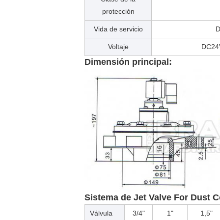
protección
Vida de servicio
D
Voltaje
DC24V
Dimensión principal:
Sistema de Jet Valve For Dust C
Válvula
3/4"
1"
1,5"