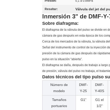
Presión:
0,1 a 0.8MPa
Válvula del jet del 
Resaltar:
Inmersión 3" de DMF-Y-7
Sobre diafragma:
El diafragma de la válvula del pulso se divide en do
cámara de gas después en esta época de los compo
Cerca de los mercados de la válvula, la válvula del
Señal del instrumento de control de la inyección de
presión de la cámara de gas después de rápidament
pulso en la situación “abierta”.
El diafragma se daña, después de trabajo a largo p
de presión, válvula del pulso no trabaja, el tratami
Datos técnicos del tipo pulso 
Número de
DMF-
DMF-
modelo
Y-25
Y-40S
Tamaños
G1”
G1 el
portuarios
1/2”