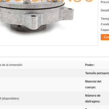
Preci
Detal
Tiemp
Condi
Capac
Con
a de la inmersión
Poder:
Tamaño portuario
Material del
cuerpo:
Número de
(disponibles)
diafragma: