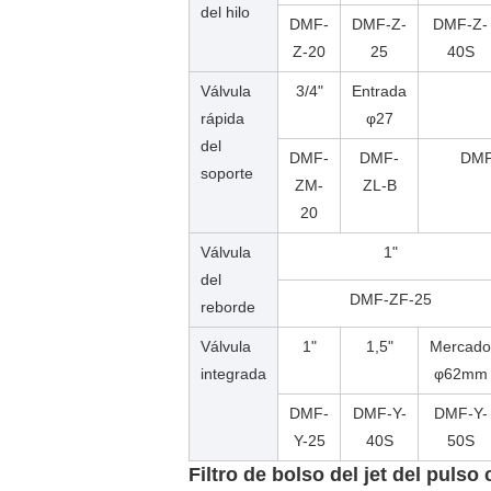
del hilo
DMF-
DMF-Z-
DMF-Z-
Z-20
25
40S
Válvula
3/4"
Entrada
rápida
φ27
del
DMF-
DMF-
DMF
soporte
ZM-
ZL-B
20
Válvula
1"
del
DMF-ZF-25
reborde
Válvula
1"
1,5"
Mercado
integrada
φ62mm
DMF-
DMF-Y-
DMF-Y-
Y-25
40S
50S
Filtro de bolso del jet del pulso