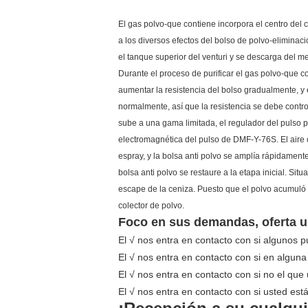
El gas polvo-que contiene incorpora el centro del c
a los diversos efectos del bolso de polvo-eliminació
el tanque superior del venturi y se descarga del m
Durante el proceso de purificar el gas polvo-que c
aumentar la resistencia del bolso gradualmente, y 
normalmente, así que la resistencia se debe cont
sube a una gama limitada, el regulador del pulso 
electromagnética del pulso de DMF-Y-76S. El aire c
espray, y la bolsa anti polvo se amplía rápidamente
bolsa anti polvo se restaure a la etapa inicial. Sit
escape de la ceniza. Puesto que el polvo acumuló 
colector de polvo.
Foco en sus demandas, oferta us
El √ nos entra en contacto con si algunos 
El √ nos entra en contacto con si en alguna
El √ nos entra en contacto con si no el qu
El √ nos entra en contacto con si usted est