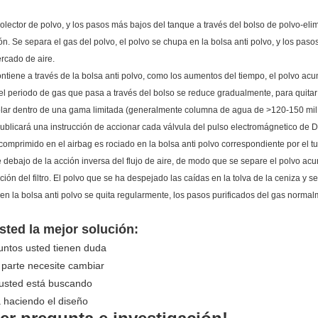
olector de polvo, y los pasos más bajos del tanque a través del bolso de polvo-eli
n. Se separa el gas del polvo, el polvo se chupa en la bolsa anti polvo, y los pasos
ercado de aire.
ontiene a través de la bolsa anti polvo, como los aumentos del tiempo, el polvo ac
el periodo de gas que pasa a través del bolso se reduce gradualmente, para quitar e
rolar dentro de una gama limitada (generalmente columna de agua de >120-150 milí
publicará una instrucción de accionar cada válvula del pulso electromágnetico de 
omprimido en el airbag es rociado en la bolsa anti polvo correspondiente por el tub
 debajo de la acción inversa del flujo de aire, de modo que se separe el polvo acumu
uación del filtro. El polvo que se ha despejado las caídas en la tolva de la ceniza y
en la bolsa anti polvo se quita regularmente, los pasos purificados del gas norma
ted la mejor solución:
puntos usted tienen duda
 parte necesite cambiar
e usted está buscando
á haciendo el diseño