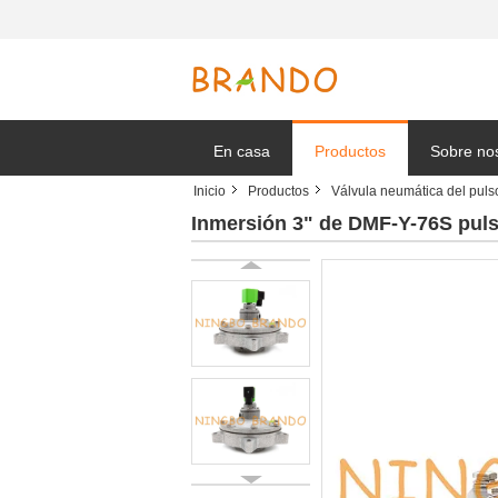
En casa
Productos
Sobre no
Inicio
Productos
Válvula neumática del puls
Solicitar 
Inmersión 3" de DMF-Y-76S pulso