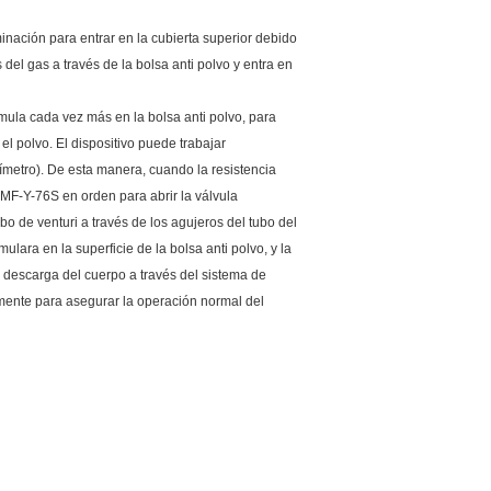
minación para entrar en la cubierta superior debido
 del gas a través de la bolsa anti polvo y entra en
umula cada vez más en la bolsa anti polvo, para
l polvo. El dispositivo puede trabajar
metro). De esta manera, cuando la resistencia
DMF-Y-76S en orden para abrir la válvula
o de venturi a través de los agujeros del tubo del
lara en la superficie de la bolsa anti polvo, y la
 se descarga del cuerpo a través del sistema de
lmente para asegurar la operación normal del