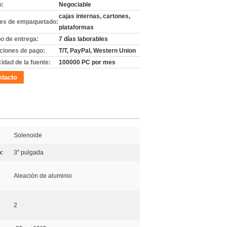
o:
Negociable
cajas internas, cartones,
les de empaquetado:
plataformas
o de entrega:
7 días laborables
ciones de pago:
T/T, PayPal, Western Union
idad de la fuente:
100000 PC por mes
tacto
Solenoide
:
3" pulgada
Aleación de aluminio
2