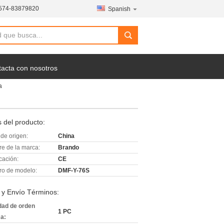
574-83879820
Spanish
acta con nosotros
a
 del producto:
de origen:
China
e de la marca:
Brando
icación:
CE
o de modelo:
DMF-Y-76S
 y Envío Términos:
dad de orden
1 PC
a: