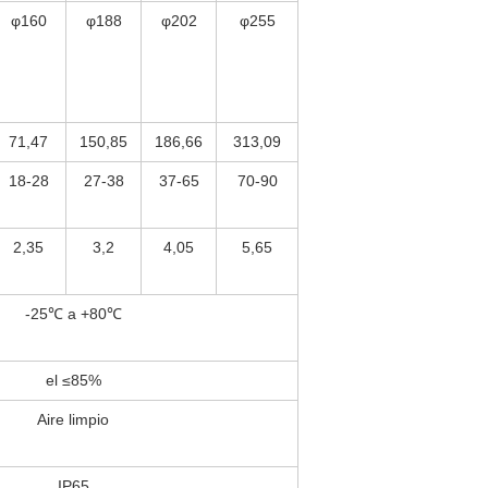
φ160
φ188
φ202
φ255
71,47
150,85
186,66
313,09
18-28
27-38
37-65
70-90
2,35
3,2
4,05
5,65
-25℃ a +80℃
el ≤85%
Aire limpio
IP65