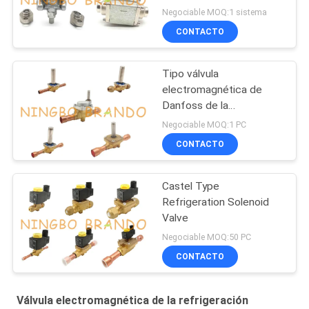
Negociable MOQ:1 sistema
CONTACTO
Tipo válvula
electromagnética de
Danfoss de la
refrigeración
Negociable MOQ:1 PC
CONTACTO
Castel Type
Refrigeration Solenoid
Valve
Negociable MOQ:50 PC
CONTACTO
Válvula electromagnética de la refrigeración