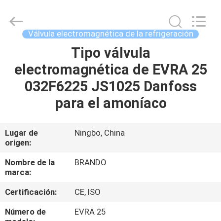
Ningbo
Brando
Hardware
Co.,
Ltd.
Válvula electromagnética de la refrigeración
All
Rights
Tipo válvula
EN
Reserved.
electromagnética de EVRA 25
CASA
032F6225 JS1025 Danfoss
PRODUCTOS
para el amoníaco
SOBRE
Lugar de
Ningbo, China
origen:
NOSOTROS
Nombre de la
BRANDO
marca:
RECORRIDO
Certificación:
CE, ISO
POR
LA
Número de
EVRA 25