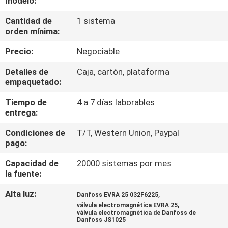
modelo:
FÁBRICA
Cantidad de
1 sistema
orden mínima:
CONTROL
Precio:
Negociable
DE
Detalles de
Caja, cartón, plataforma
CALIDAD
empaquetado:
Tiempo de
4 a 7 días laborables
CONTACTA
entrega:
CON
Condiciones de
T/T, Western Union, Paypal
NOSOTROS
pago:
Capacidad de
20000 sistemas por mes
SOLICITAR
la fuente:
UNA CITA
Alta luz:
,
Danfoss EVRA 25 032F6225
,
válvula electromagnética EVRA 25
válvula electromagnética de Danfoss de
Danfoss JS1025
COMPANY