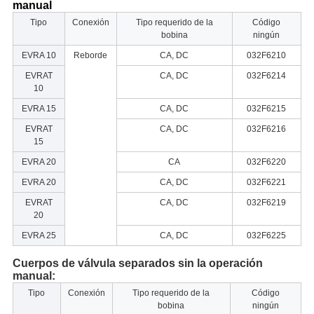
manual
Tipo
Conexión
Tipo requerido de la
Código
bobina
ningún
EVRA 10
Reborde
CA, DC
032F6210
EVRAT
CA, DC
032F6214
10
EVRA 15
CA, DC
032F6215
EVRAT
CA, DC
032F6216
15
EVRA 20
CA
032F6220
EVRA 20
CA, DC
032F6221
EVRAT
CA, DC
032F6219
20
EVRA 25
CA, DC
032F6225
Cuerpos de válvula separados sin la operación
manual:
Tipo
Conexión
Tipo requerido de la
Código
bobina
ningún