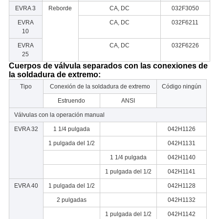
EVRA 3
Reborde
CA, DC
032F3050
EVRA
CA, DC
032F6211
10
EVRA
CA, DC
032F6226
25
Cuerpos de válvula separados con las conexiones de
la soldadura de extremo:
Tipo
Conexión de la soldadura de extremo
Código ningún
Estruendo
ANSI
Válvulas con la operación manual
EVRA 32
1 1/4 pulgada
042H1126
1 pulgada del 1/2
042H1131
1 1/4 pulgada
042H1140
1 pulgada del 1/2
042H1141
EVRA 40
1 pulgada del 1/2
042H1128
2 pulgadas
042H1132
1 pulgada del 1/2
042H1142