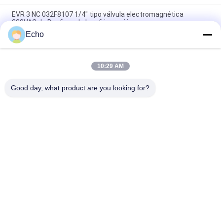
EVR 3 NC 032F8107 1/4" tipo válvula electromagnética
220VAC de Danfoss de la refrigeración
Echo
EVR 3 NC 032F1204 3/8" tipo válvula electromagnética 220V
de Danfoss de la refrigeración
10:29 AM
EVR 6 NC 032F8072 3/8" tipo refrigeración 220V de Danfoss de
la válvula electromagnética
Good day, what product are you looking for?
Categorías Populares
Todos
Válvula Neumática 
Válvula Neumática 
Del Cilindro
Del Pulso
Neumático De La 
Bobina De La 
Válvula Solenoide
Válvula 
Electromagnética
Armadura De La 
Válvula Del Jet Del 
Válvula 
Pulso
Electromagnética