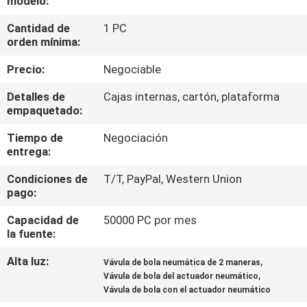
modelo:
FÁBRICA
Cantidad de
1 PC
orden mínima:
CONTROL
Precio:
Negociable
DE
Detalles de
Cajas internas, cartón, plataforma
CALIDAD
empaquetado:
Tiempo de
Negociación
CONTACTA
entrega:
CON
Condiciones de
T/T, PayPal, Western Union
NOSOTROS
pago:
Capacidad de
50000 PC por mes
SOLICITAR
la fuente:
UNA CITA
Alta luz:
,
Vávula de bola neumática de 2 maneras
,
Vávula de bola del actuador neumático
Vávula de bola con el actuador neumático
COMPANY