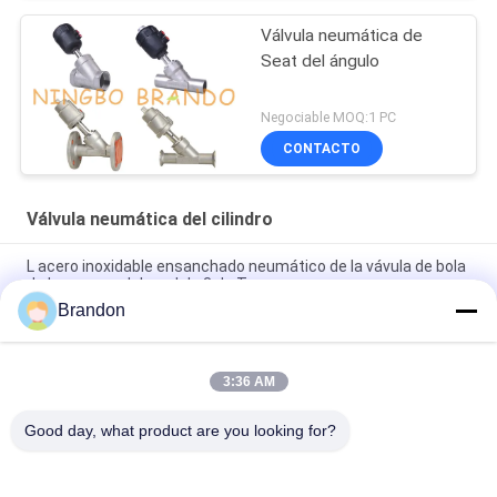
Válvula neumática de
Seat del ángulo
Negociable MOQ:1 PC
CONTACTO
Válvula neumática del cilindro
L acero inoxidable ensanchado neumático de la vávula de bola
de la manera del modelo 3 de T
Brandon
Doble actuado neumático 2" de actuación de la vávula de bola
del PVC de UPVC DN50
3:36 AM
4" vávula de bola actuada neumática del reborde 304 de acero
inoxidables
Good day, what product are you looking for?
Categorías Populares
Todos