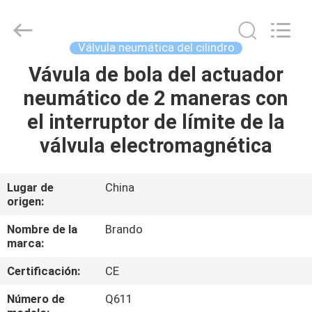
Ningbo
Brando
Hardware
Co.,
Ltd.
Válvula neumática del cilindro
All
Rights
Vávula de bola del actuador
EN
Reserved.
neumático de 2 maneras con
CASA
el interruptor de límite de la
PRODUCTOS
válvula electromagnética
SOBRE
Lugar de
China
origen:
NOSOTROS
Nombre de la
Brando
marca:
RECORRIDO
Certificación:
CE
POR
LA
Número de
Q611