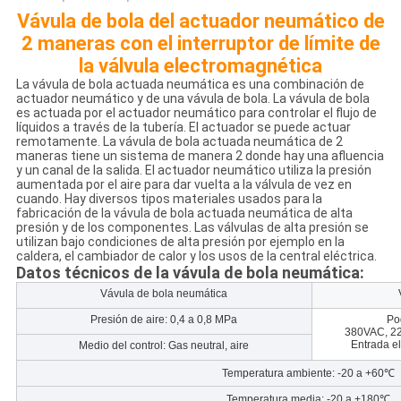
Vávula de bola del actuador neumático de
2 maneras con el interruptor de límite de
la válvula electromagnética
La vávula de bola actuada neumática es una combinación de
actuador neumático y de una vávula de bola. La vávula de bola
es actuada por el actuador neumático para controlar el flujo de
líquidos a través de la tubería. El actuador se puede actuar
remotamente. La vávula de bola actuada neumática de 2
maneras tiene un sistema de manera 2 donde hay una afluencia
y un canal de la salida. El actuador neumático utiliza la presión
aumentada por el aire para dar vuelta a la válvula de vez en
cuando. Hay diversos tipos materiales usados para la
fabricación de la vávula de bola actuada neumática de alta
presión y de los componentes. Las válvulas de alta presión se
utilizan bajo condiciones de alta presión por ejemplo en la
caldera, el cambiador de calor y los usos de la central eléctrica.
Datos técnicos de la vávula de bola neumática:
Vávula de bola neumática
Presión de aire: 0,4 a 0,8 MPa
Po
380VAC, 2
Entrada e
Medio del control: Gas neutral, aire
Temperatura ambiente: -20 a +60℃
Temperatura media: -20 a +180℃