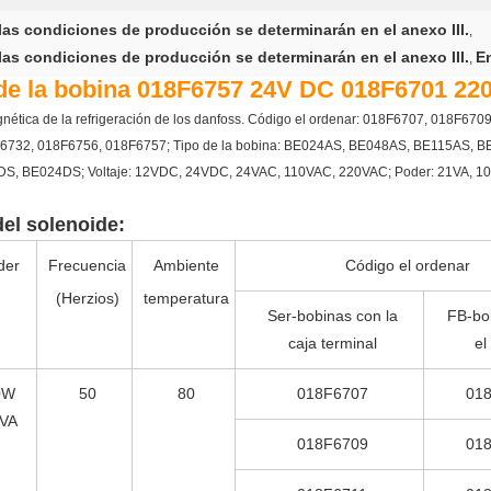
as condiciones de producción se determinarán en el anexo III.
,
as condiciones de producción se determinarán en el anexo III.
E
,
de la bobina 018F6757 24V DC 018F6701 220
omagnética de la refrigeración de los danfoss. Código el ordenar: 018F6707, 018F
6732, 018F6756, 018F6757; Tipo de la bobina: BE024AS, BE048AS, BE115AS,
BE024DS; Voltaje: 12VDC, 24VDC, 24VAC, 110VAC, 220VAC; Poder: 21VA, 10W, 
del solenoide:
der
Frecuencia
Ambiente
Código el ordenar
(Herzios)
temperatura
Ser-bobinas con la
FB-bo
caja terminal
el
0W
50
80
018F6707
01
VA
018F6709
01