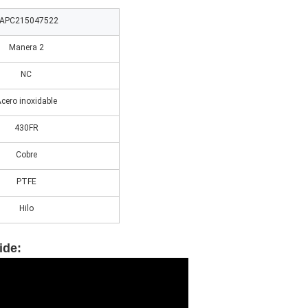
APC215047522
Manera 2
NC
cero inoxidable
430FR
Cobre
PTFE
Hilo
ide
: