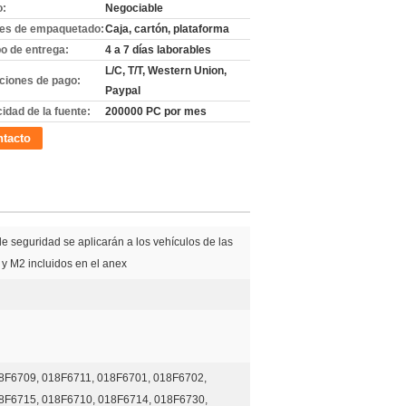
o:
Negociable
les de empaquetado:
Caja, cartón, plataforma
o de entrega:
4 a 7 días laborables
L/C, T/T, Western Union,
ciones de pago:
Paypal
idad de la fuente:
200000 PC por mes
tacto
e seguridad se aplicarán a los vehículos de las
 y M2 incluidos en el anex
8F6709, 018F6711, 018F6701, 018F6702,
8F6715, 018F6710, 018F6714, 018F6730,