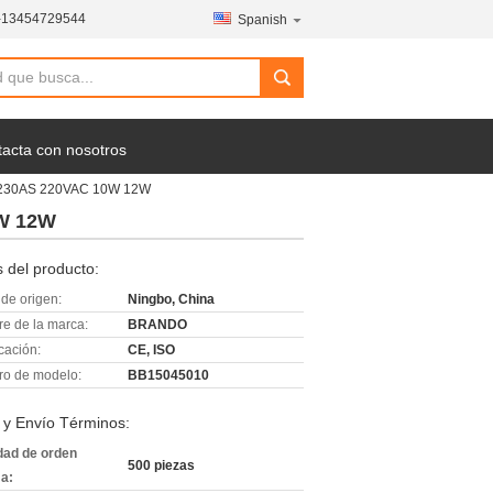
-13454729544
Spanish
acta con nosotros
 BE230AS 220VAC 10W 12W
0W 12W
 del producto:
de origen:
Ningbo, China
e de la marca:
BRANDO
icación:
CE, ISO
o de modelo:
BB15045010
 y Envío Términos:
dad de orden
500 piezas
a: