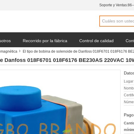
Soporte y Ventas:
86-
sotros
Recorrido por la fábrica
Control de calidad
Cont
romagnética
El tipo de bobina de solenoide de Danfoss 018F6701 018F6176
una cotización
Noticias de la compañía
e de Danfoss 018F6701 018F6176 BE230AS 220VAC 1
Datos
Lugar 
Nombr
Certif
Númer
Pago
Canti
mínim