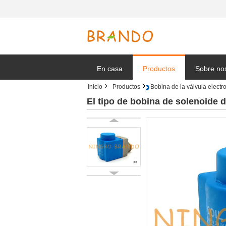
En casa
Productos
Sobre no
Inicio
Productos
Bobina de la válvula elect
Solicitar 
El tipo de bobina de solenoid