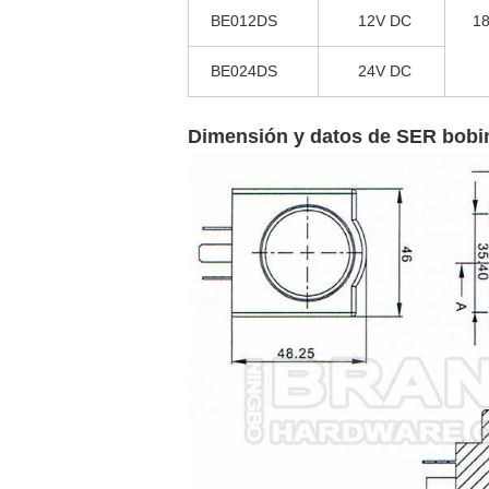
BE012DS
12V DC
1
BE024DS
24V DC
Dimensión y datos de SER bobi