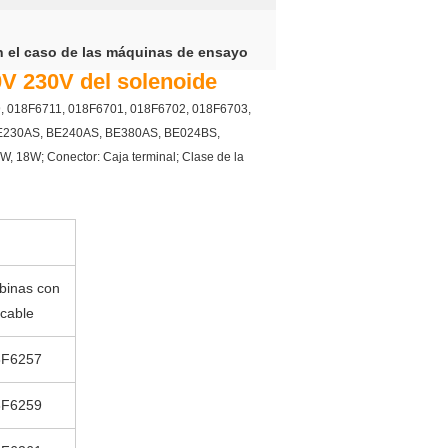
n el caso de las máquinas de ensayo
V 230V del solenoide
6709, 018F6711, 018F6701, 018F6702, 018F6703,
 BE230AS, BE240AS, BE380AS, BE024BS,
18W; Conector: Caja terminal; Clase de la
binas con
 cable
8F6257
8F6259