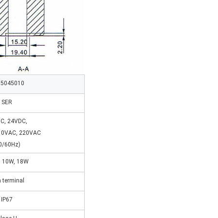
5045010
SER
C, 24VDC,
10VAC, 220VAC
0/60Hz)
, 10W, 18W
 terminal
IP67