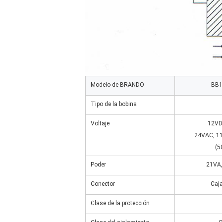
Modelo de BRANDO
BB1
Tipo de la bobina
Voltaje
12VD
24VAC, 1
(5
Poder
21VA
Conector
Caja
Clase de la protección