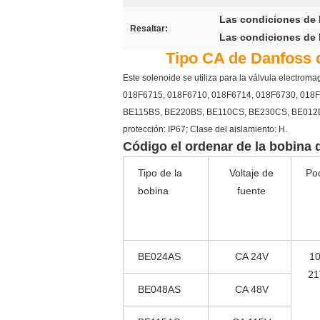
Las condiciones de l
Resaltar:
Las condiciones de l
Tipo CA de Danfoss 
Este solenoide se utiliza para la válvula electr
018F6715, 018F6710, 018F6714, 018F6730, 018F
BE115BS, BE220BS, BE110CS, BE230CS, BE012DS, 
protección: IP67; Clase del aislamiento: H.
Código el ordenar de la bobina 
Tipo de la
Voltaje de
Po
bobina
fuente
BE024AS
CA 24V
1
21
BE048AS
CA 48V