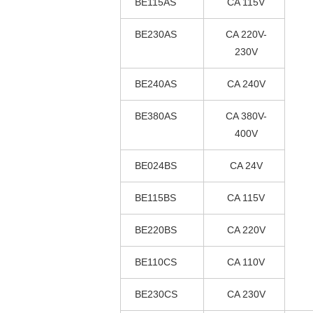
BE115AS
CA 115V
BE230AS
CA 220V-
230V
BE240AS
CA 240V
BE380AS
CA 380V-
400V
BE024BS
CA 24V
BE115BS
CA 115V
BE220BS
CA 220V
BE110CS
CA 110V
BE230CS
CA 230V