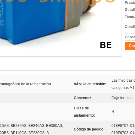
Preci
Detal
Tiemp
Condi
Capac
Con
Las medidas d
tromagnética de la refrigeración
Válvula de tensión:
categorías M1
Conector:
Caja terminal
Clase de
H.
aislamiento:
15AS, BE230AS, BE240AS, BE380AS,
018F6707, 01
Código de pedido:
20BS, BE110CS, BE230CS, B
018F6703, 01