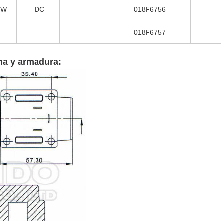
8W
DC
018F6756
018F6757
na y armadura: