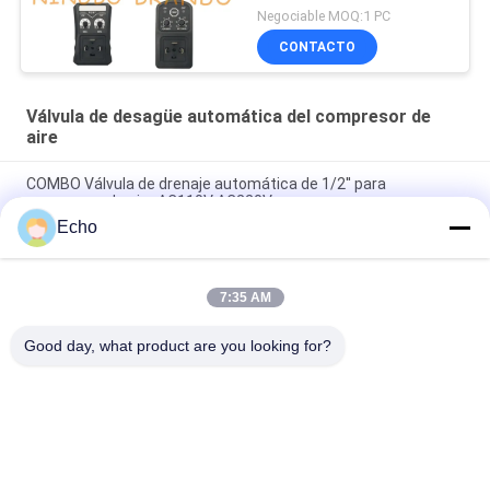
Negociable MOQ:1 PC
CONTACTO
Válvula de desagüe automática del compresor de
aire
COMBO Válvula de drenaje automática de 1/2'' para
compresor de aire AC110V AC220V
Echo
Válvula de drenaje automática de compresor de aire
temporizado electrónico OPTIMUM de 1/2''
7:35 AM
0927300 3/4" 2/2 válvula electromagnética normalmente
cerrada 24V 220V de la manera
Good day, what product are you looking for?
Categorías Populares
Todos
Válvula Neumática 
Válvula Neumática 
Del Cilindro
Del Pulso