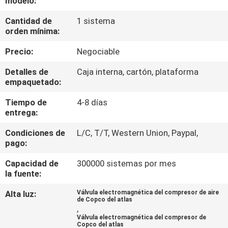
modelo:
FÁBRICA
Cantidad de
1 sistema
orden mínima:
CONTROL
Precio:
Negociable
DE
Detalles de
Caja interna, cartón, plataforma
CALIDAD
empaquetado:
Tiempo de
4-8 días
CONTACTA
entrega:
CON
Condiciones de
L/C, T/T, Western Union, Paypal,
NOSOTROS
pago:
Capacidad de
300000 sistemas por mes
SOLICITAR
la fuente:
UNA CITA
Alta luz:
Válvula electromagnética del compresor de aire
de Copco del atlas
,
Válvula electromagnética del compresor de
COMPANY
Copco del atlas