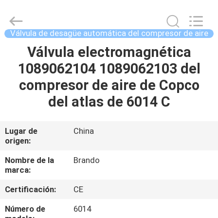
Ningbo
Brando
Hardware
Co.,
Ltd.
Válvula de desagüe automática del compresor de aire
All
Rights
Válvula electromagnética
EN
Reserved.
1089062104 1089062103 del
CASA
compresor de aire de Copco
PRODUCTOS
del atlas de 6014 C
SOBRE
Lugar de
China
origen:
NOSOTROS
Nombre de la
Brando
marca:
RECORRIDO
Certificación:
CE
POR
LA
Número de
6014