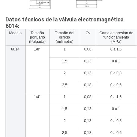
Datos técnicos de la válvula electromagnética
6014:
Modelo
Tamaño
Tamaño del
Cv
Gama de presión de
portuario
orificio
funcionamiento
(Pulgada)
(milímetro)
(MPa)
6014
1/8"
1
0,08
0 a 1,6
1,5
0,13
0 a 1
2
0,13
0 a 0,8
2,5
0,18
0 a 0,6
1/4"
1
0,08
0 a 1,6
1,5
0,13
0 a 1
2
0,13
0 a 0,8
2,5
0,18
0 a 0,6