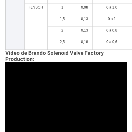
FLNSCH
1
0,08
0 a 1,6
1,5
0,13
0 a 1
2
0,13
0 a 0,8
2,5
0,18
0 a 0,6
Vídeo de Brando Solenoid Valve Factory
Production: