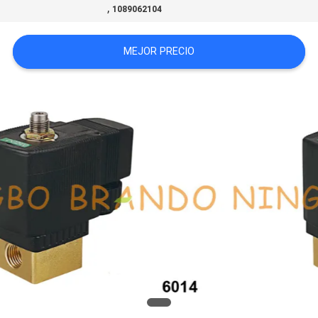
,
1089062104
NEWS
MEJOR PRECIO
MAPA
DEL
SITIO
POLÍTICA
DE
PRIVACIDAD