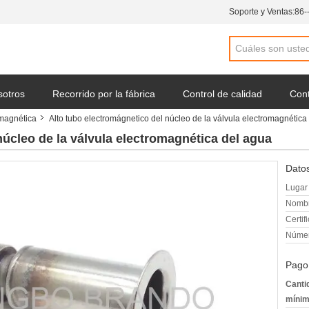
Soporte y Ventas:
86-
sotros
Recorrido por la fábrica
Control de calidad
Cont
omagnética
Alto tubo electromágnetico del núcleo de la válvula electromagnética
una cotización
Noticias de la compañía
núcleo de la válvula electromagnética del agua
Datos
Lugar 
Nombr
Certif
Númer
Pago
Canti
mínim