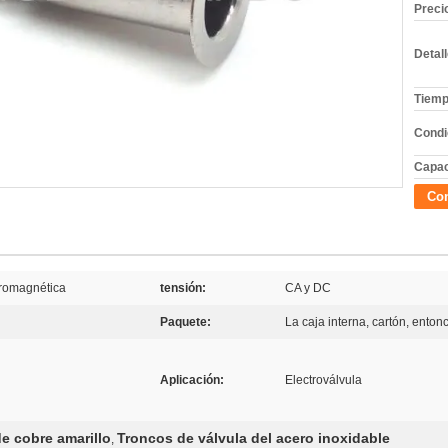
Preci
Detal
Tiemp
Condi
Capac
Con
tromagnética
tensión:
CA y DC
Paquete:
La caja interna, cartón, ento
Aplicación:
Electroválvula
e cobre amarillo
Troncos de válvula del acero inoxidable
,