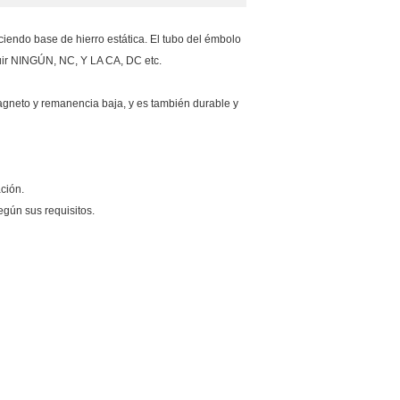
ciendo base de hierro estática. El tubo del émbolo
luir NINGÚN, NC, Y LA CA, DC etc.
magneto y remanencia baja, y es también durable y
ción.
egún sus requisitos.