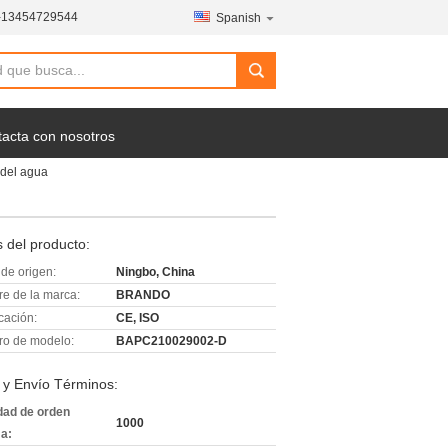
-13454729544
Spanish
acta con nosotros
 del agua
 del producto:
de origen:
Ningbo, China
e de la marca:
BRANDO
icación:
CE, ISO
o de modelo:
BAPC210029002-D
 y Envío Términos:
dad de orden
1000
a: