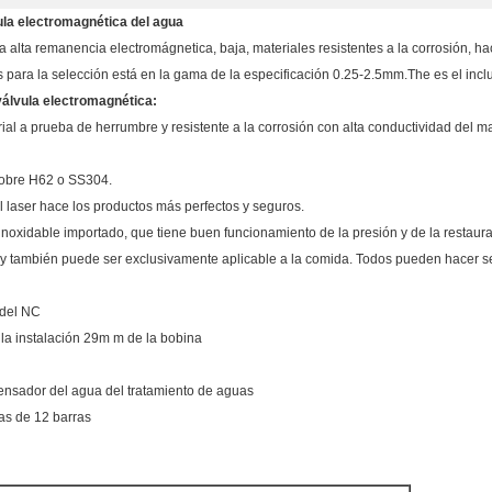
vula electromagnética del agua
 alta remanencia electromágnetica, baja, materiales resistentes a la corrosión, ha
s para la selección está en la gama de la especificación 0.25-2.5mm.The es el inc
válvula electromagnética:
rial a prueba de herrumbre y resistente a la corrosión con alta conductividad del 
 cobre H62 o SS304.
l laser hace los productos más perfectos y seguros.
inoxidable importado, que tiene buen funcionamiento de la presión y de la restaura
roof y también puede ser exclusivamente aplicable a la comida. Todos pueden hacer s
 del NC
a la instalación 29m m de la bobina
pensador del agua del tratamiento de aguas
as de 12 barras