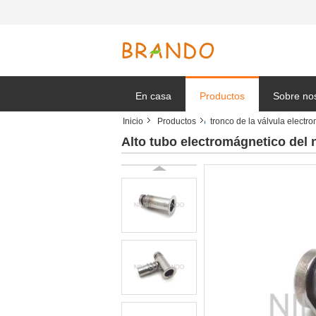
En casa
Productos
Sobre no
Inicio
Productos
tronco de la válvula electr
Solicitar 
Alto tubo electromágnetico del 