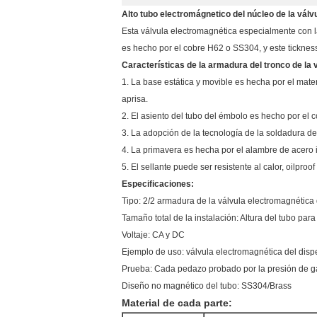
Alto tubo electromágnetico del núcleo de la vál
Esta válvula electromagnética especialmente con la
es hecho por el cobre H62 o SS304, y este ticknes
Características de la armadura del tronco de la 
1. La base estática y movible es hecha por el mate
aprisa.
2. El asiento del tubo del émbolo es hecho por el
3. La adopción de la tecnología de la soldadura de
4. La primavera es hecha por el alambre de acero 
5. El sellante puede ser resistente al calor, oilp
Especificaciones:
Tipo: 2/2 armadura de la válvula electromagnética
Tamaño total de la instalación: Altura del tubo par
Voltaje: CA y DC
Ejemplo de uso: válvula electromagnética del dis
Prueba: Cada pedazo probado por la presión de g
Diseño no magnético del tubo: SS304/Brass
Material de cada parte: