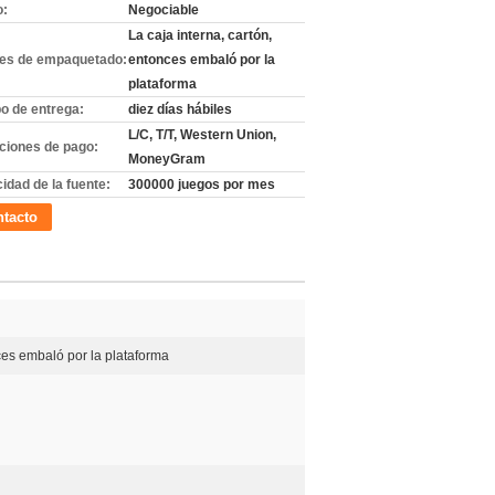
o:
Negociable
La caja interna, cartón,
les de empaquetado:
entonces embaló por la
plataforma
o de entrega:
diez días hábiles
L/C, T/T, Western Union,
ciones de pago:
MoneyGram
idad de la fuente:
300000 juegos por mes
tacto
nces embaló por la plataforma