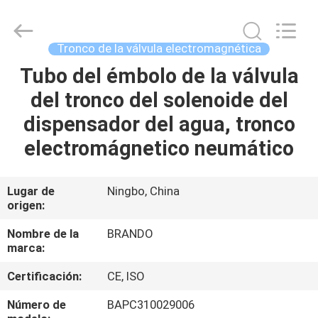
Ningbo
Brando
Hardware
Co.,
Ltd.
Tronco de la válvula electromagnética
All
Rights
Tubo del émbolo de la válvula
EN
Reserved.
del tronco del solenoide del
CASA
dispensador del agua, tronco
PRODUCTOS
electromágnetico neumático
SOBRE
Lugar de
Ningbo, China
origen:
NOSOTROS
Nombre de la
BRANDO
marca:
RECORRIDO
Certificación:
CE, ISO
POR
LA
Número de
BAPC310029006