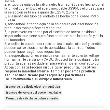
aprisa.
2, el tubo de guía de la válvula electromagnética es hecho por el
latón del cobre H62 o el acero inoxidable SS304, y el grueso para
la selección está en la gama de 0,25 t0 2.5m m.
3, el asiento del tubo del émbolo es hecho por el cobre H59 o
SS304
4, adoptando la tecnología de la soldadura del laser hace los
productos más perfectos y seguros.
5, la primavera es hecho por el alambre de acero inoxidable
importado, que tiene buen funcionamiento de la presión y de la
restauración.
6, el sellante pueden ser resistentes al calor, oilproof y también
pueden ser exclusivamente aplicables a la comida. Todos
pueden hacer según sus requisitos.
7, la especificación es el incluir normalmente abierto, voltaje
normalmente cercano, y CA DC. Si usted tiene cualquier otra
pregunta apenas no dude en para entrarnos en contacto con.
Acoja con satisfacción su cualquier pregunta, nosotros
respuesta inmediatamente. También podemos producir
según lo modificado para requisitos particulares.
Dé la bienvenida a su dibujo o muestréelo.
tronco de la válvula electromagnética
troncos de válvula del acero inoxidable
Troncos de válvula de cobre amarillo