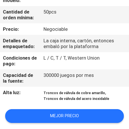
modelo:
FÁBRICA
Cantidad de
50pcs
orden mínima:
CONTROL
Precio:
Negociable
DE
Detalles de
La caja interna, cartón, entonces
CALIDAD
empaquetado:
embaló por la plataforma
Condiciones de
L / C, T / T, Western Union
CONTACTA
pago:
CON
Capacidad de
300000 juegos por mes
NOSOTROS
la fuente:
Alta luz:
,
Troncos de válvula de cobre amarillo
SOLICITAR
Troncos de válvula del acero inoxidable
UNA CITA
MEJOR PRECIO
COMPANY