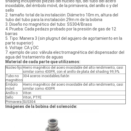
shading incluyendo piezas del núcleo fijo, del tubo del acero
inoxidable, del émbolo móvil, de la primavera, del anillo o y del
sello
2. tamaño total de la instalación: Diámetro 10m m, altura del
tubo del tubo para la instalación 29m m de la bobina
3. Diseño no magnético del tubo: SS304/Brass
4. Prueba: Cada pedazo probado por la presión de gas de 12
barras
5. Tipo: Manera 3 (sin plugnut del agujero de agotamiento en la
parte superior)
6. Voltaje: CA y DC
7. ejemplo de uso: válvula electromagnética del dispensador del
agua del tratamiento de aguas
Material de cada parte que utilizamos:
Núcleo fijo
Hierro magnético del acero inoxidable del alto rendimiento, casi
similar como 430FR, con el anillo de plata del shading 99,9%
Tubo no
304 aceros inoxidables/latón
magnético
Émbolo
Hierro magnético del acero inoxidable del alto rendimiento, casi
móvil
similar como 430FR
Anillo o
Viton
Sello
Viton, PTFE
Primavera
SUS304
Imágenes de la bobina del solenoide: