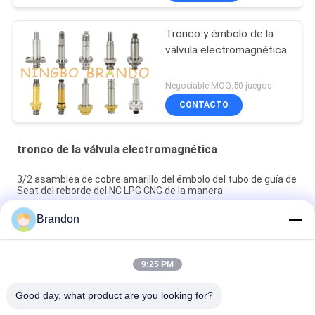
Tronco y émbolo de la
válvula electromagnética
Negociable MOQ:50 juegos
CONTACTO
tronco de la válvula electromagnética
3/2 asamblea de cobre amarillo del émbolo del tubo de guía de
Seat del reborde del NC LPG CNG de la manera
Brandon
Talla 30 de CNOMO 3/2 tronco de cobre amarillo de la válvula
electromagnética de la base de hierro del émbolo de la
manera
9:25 PM
Base movible cilíndrica de Seat del tronco circular del
solenoide para el equipo neumático
Good day, what product are you looking for?