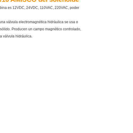
a bobina es 12VDC, 24VDC, 110VAC, 220VAC, poder
una válvula electromagnética hidráulica se usa o
e sólido. Producen un campo magnético controlado,
a válvula hidráulica.