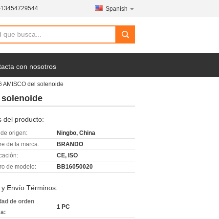
-13454729544
Spanish
acta con nosotros
6 AMISCO del solenoide
 solenoide
 del producto:
de origen:
Ningbo, China
e de la marca:
BRANDO
icación:
CE, ISO
o de modelo:
BB16050020
 y Envío Términos:
dad de orden
1 PC
a: