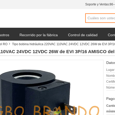
Soporte y Ventas:
86-
sotros
Recorrido por la fábrica
Control de calidad
Cont
del RO
Tipo bobina hidráulica 220VAC 110VAC 24VDC 12VDC 26W de EVI 3P/1
una cotización
Noticias de la compañía
 110VAC 24VDC 12VDC 26W de EVI 3P/16 AMISCO del
Datos
Lugar 
Nombr
Certif
Númer
Pago
Canti
mínim