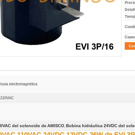
Preci
Detal
Tiemp
Condi
Capac
Con
álvula electromagnética
 220VAC
20VAC del solenoide de AMISCO
Bobina hidráulica 24VDC del sol
,
220VAC 110VAC 24VDC 12VDC 26W de EVI 3P