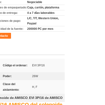
o:
Negociable
les de empaquetado:
Caja, cartón, plataforma
o de entrega:
4 a 7 días laborables
L/C, T/T, Western Union,
ciones de pago:
Paypal
idad de la fuente:
200000 PC por mes
tacto
Código el ordenar:
EVI 3P/16
Poder:
26W
Clase del
H, F
aislamiento:
enoide de AMISCO
EVI 3P/16 de AMISCO
,
/16 AMISCO del solenoide