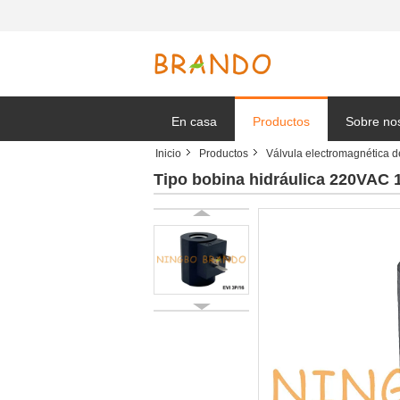
En casa
Productos
Sobre no
Inicio
Productos
Válvula electromagnética 
Solicitar 
Tipo bobina hidráulica 220VAC