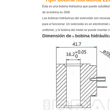
Ésta es una bobina hidráulica que puede substitu
de la bobina es 26W.
Las bobinas hidráulicas del solenoide son necesar
para el funcionar. Un solenoide es un electroimá
uniforme, y la bobina del metal se puede insertar o
Dimensión
de
bobina hidráulic
la