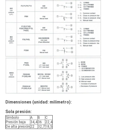
Dimensiones (unidad: milímetro):
Sola presión:
Símbolo
A
B
C
Presión baja
34,4
36
22,4
De alta presión
22
32,7
18,5