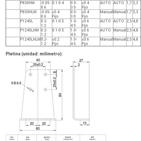
P830HM
-0.05-
0.1-0.4
0.5-
≤0.4
AUTO
AUTO
1,7
3,3
0.6
3.0
Fijo
P830HLM
-0.05-
≤0.4
0.5-
≤0.4
Manual
Manual
1,7
3,3
0.6
Fijo
3.0
Fijo
P1245L
0.2-
0.1-0.5
1.0-
≤0.6
AUTO
AUTO
2,5
4,8
1.2
4.5
Fijo
P1245LHM
0.2-
0.1-0.5
1.0-
≤0.6
AUTO
Manual
2,5
4,8
1.2
4.5
Fijo
P1245LHLM
0.2-
≤0.2
1.0-
≤0.6
Manual
Manual
2,5
4,8
1.2
Fijo
4.5
Fijo
Pletina (unidad: milímetro):