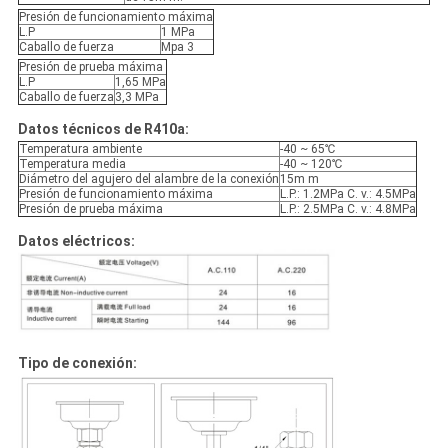
Presión de funcionamiento máxima
L.P
1 MPa
Caballo de fuerza
Mpa 3
Presión de prueba máxima
L.P
1,65 MPa
Caballo de fuerza
3,3 MPa
Datos técnicos de R410a:
Temperatura ambiente
-40 ~ 65℃
Temperatura media
-40 ~ 120℃
Diámetro del agujero del alambre de la conexión
15m m
Presión de funcionamiento máxima
L.P.: 1.2MPa C. v.: 4.5MPa
Presión de prueba máxima
L.P.: 2.5MPa C. v.: 4.8MPa
Datos eléctricos:
Tipo de conexión: