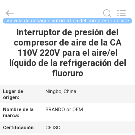
Ningbo
Brando
Hardware
Co.,
Ltd.
Válvula de desagüe automática del compresor de aire
All
Rights
Interruptor de presión del
EN
Reserved.
compresor de aire de la CA
CASA
110V 220V para el aire/el
PRODUCTOS
líquido de la refrigeración del
fluoruro
SOBRE
NOSOTROS
Lugar de
Ningbo, China
origen:
RECORRIDO
Nombre de la
BRANDO or OEM
marca:
POR
Certificación:
CE ISO
LA