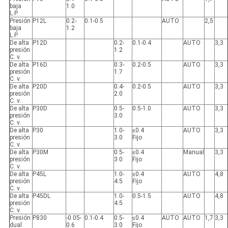
baja
1.0
L.P.
Presión
P12L
0.2-
0.1-0.5
AUTO
2,5
baja
1.2
L.P.
De alta
P12D
0.2-
0.1-0.4
AUTO
3,3
presión
1.2
C. v.
De alta
P16D
0.3-
0.2-0.5
AUTO
3,3
presión
1.7
C. v.
De alta
P20D
0.4-
0.2-0.5
AUTO
3,3
presión
2.0
C. v.
De alta
P30D
0.5-
0.5-1.0
AUTO
3,3
presión
3.0
C. v.
De alta
P30
1.0-
≤0.4
AUTO
3,3
presión
3.0
Fijo
C. v.
De alta
P30M
0.5-
≤0.4
Manual
3,3
presión
3.0
Fijo
C. v.
De alta
P45L
1.0-
≤0.4
AUTO
4,8
presión
4.5
Fijo
C. v.
De alta
P45DL
1.0-
0.5-1.5
AUTO
4,8
presión
4.5
C. v.
Presión
P830
-0.05-
0.1-0.4
0.5-
≤0.4
AUTO
AUTO
1,7
3,3
dual
0.6
3.0
Fijo