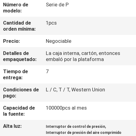
FÁBRICA
Número de
Serie de P
modelo:
Cantidad de
1pcs
CONTROL
orden mínima:
DE
Precio:
Negociable
CALIDAD
Detalles de
La caja interna, cartón, entonces
empaquetado:
embaló por la plataforma
CONTACTA
Tiempo de
7
CON
entrega:
NOSOTROS
Condiciones de
L / C, T / T, Western Union
pago:
SOLICITAR
Capacidad de
100000pcs al mes
UNA CITA
la fuente:
Alta luz:
,
Interruptor de control de presión
COMPANY
Interruptor de presión del aire comprimido