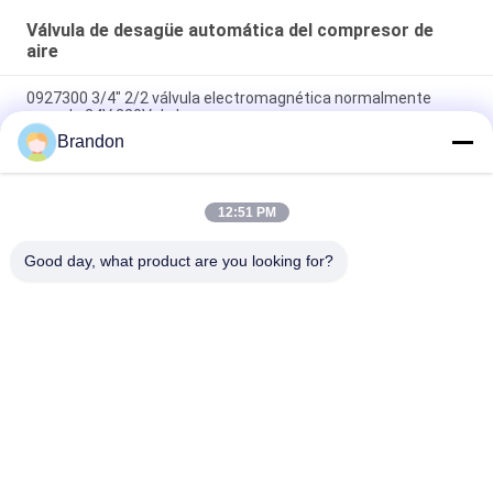
Válvula de desagüe automática del compresor de
aire
0927300 3/4" 2/2 válvula electromagnética normalmente
cerrada 24V 220V de la manera
Brandon
válvula electromagnética de cobre amarillo 24V 110V 220V del
compresor de aire de 0927200 1/2”
12:51 PM
0927300 3/4'' Válvula solenoide de latón 2/2 vías normalmente
cerrada 24VDC 110VAC 220VAC
Good day, what product are you looking for?
Categorías Populares
Todos
Válvula Neumática 
Válvula Neumática 
Del Cilindro
Del Pulso
Neumático De La 
Bobina De La 
Válvula Solenoide
Válvula 
Electromagnética